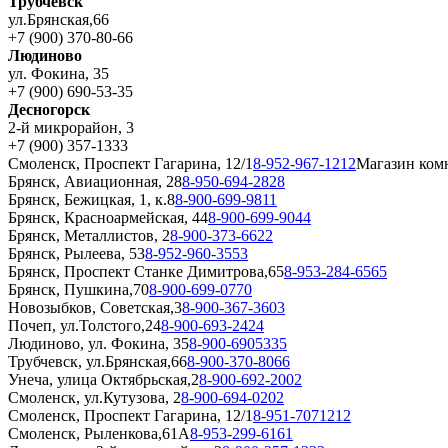
Трубчевск
ул.Брянская,66
+7 (900) 370-80-66
Людиново
ул. Фокина, 35
+7 (900) 690-53-35
Десногорск
2-й микрорайон, 3
+7 (900) 357-1333
Смоленск, Проспект Гагарина, 12/1
8-952-967-1212
Магазин ком
Брянск, Авиационная, 28
8-950-694-2828
Брянск, Бежицкая, 1, к.8
8-900-699-9811
Брянск, Красноармейская, 44
8-900-699-9044
Брянск, Металлистов, 2
8-900-373-6622
Брянск, Рылеева, 53
8-952-960-3553
Брянск, Проспект Станке Димитрова,65
8-953-284-6565
Брянск, Пушкина,70
8-900-699-0770
Новозыбков, Советская,3
8-900-367-3603
Почеп, ул.Толстого,24
8-900-693-2424
Людиново, ул. Фокина, 35
8-900-6905335
Трубчевск, ул.Брянская,66
8-900-370-8066
Унеча, улица Октябрьская,2
8-900-692-2002
Смоленск, ул.Кутузова, 2
8-900-694-0202
Смоленск, Проспект Гагарина, 12/1
8-951-7071212
Смоленск, Рыленкова,61А
8-953-299-6161