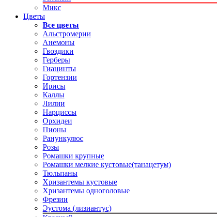
Микс
Цветы
Все цветы
Альстромерии
Анемоны
Гвоздики
Герберы
Гиацинты
Гортензии
Ирисы
Каллы
Лилии
Нарциссы
Орхидеи
Пионы
Ранункулюс
Розы
Ромашки крупные
Ромашки мелкие кустовые(танацетум)
Тюльпаны
Хризантемы кустовые
Хризантемы одноголовые
Фрезии
Эустома (лизиантус)