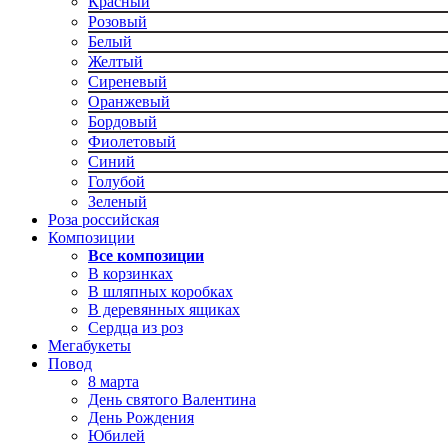
Красный
Розовый
Белый
Желтый
Сиреневый
Оранжевый
Бордовый
Фиолетовый
Синий
Голубой
Зеленый
Роза российская
Композиции
Все композиции
В корзинках
В шляпных коробках
В деревянных ящиках
Сердца из роз
Мегабукеты
Повод
8 марта
День святого Валентина
День Рождения
Юбилей