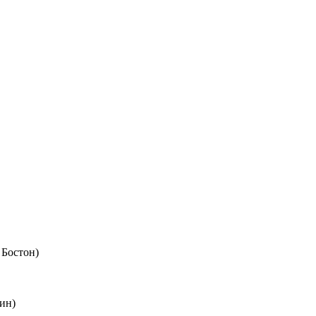
 Бостон)
ин)