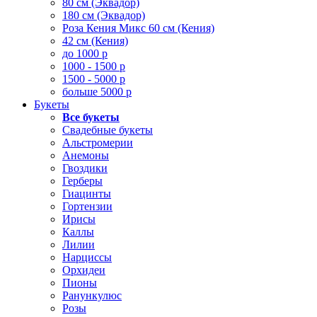
80 см (Эквадор)
180 см (Эквадор)
Роза Кения Микс 60 см (Кения)
42 см (Кения)
до 1000 р
1000 - 1500 р
1500 - 5000 р
больше 5000 р
Букеты
Все букеты
Свадебные букеты
Альстромерии
Анемоны
Гвоздики
Герберы
Гиацинты
Гортензии
Ирисы
Каллы
Лилии
Нарциссы
Орхидеи
Пионы
Ранункулюс
Розы