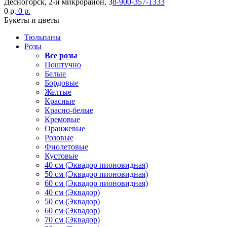
Десногорск, 2-й микрорайон, 3
8-900-357-1333
0 р.
0 р.
Букеты и цветы
Тюльпаны
Розы
Все розы
Поштучно
Белые
Бордовые
Желтые
Красные
Красно-белые
Кремовые
Оранжевые
Розовые
Фиолетовые
Кустовые
40 см (Эквадор пионовидная)
50 см (Эквадор пионовидная)
60 см (Эквадор пионовидная)
40 см (Эквадор)
50 см (Эквадор)
60 см (Эквадор)
70 см (Эквадор)