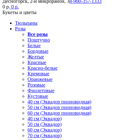
Десногорск, 2-й микрорайон, 3
8-900-357-1333
0 р.
0 р.
Букеты и цветы
Тюльпаны
Розы
Все розы
Поштучно
Белые
Бордовые
Желтые
Красные
Красно-белые
Кремовые
Оранжевые
Розовые
Фиолетовые
Кустовые
40 см (Эквадор пионовидная)
50 см (Эквадор пионовидная)
60 см (Эквадор пионовидная)
40 см (Эквадор)
50 см (Эквадор)
60 см (Эквадор)
70 см (Эквадор)