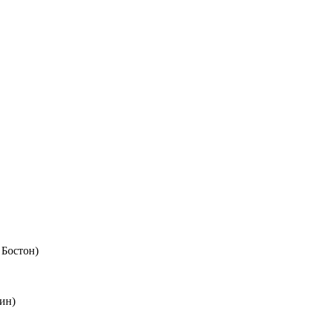
 Бостон)
ин)