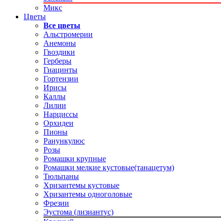
Микс
Цветы
Все цветы
Альстромерии
Анемоны
Гвоздики
Герберы
Гиацинты
Гортензии
Ирисы
Каллы
Лилии
Нарциссы
Орхидеи
Пионы
Ранункулюс
Розы
Ромашки крупные
Ромашки мелкие кустовые(танацетум)
Тюльпаны
Хризантемы кустовые
Хризантемы одноголовые
Фрезии
Эустома (лизиантус)