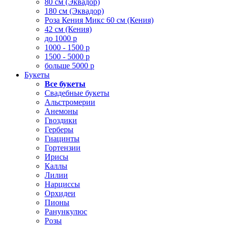
80 см (Эквадор)
180 см (Эквадор)
Роза Кения Микс 60 см (Кения)
42 см (Кения)
до 1000 р
1000 - 1500 р
1500 - 5000 р
больше 5000 р
Букеты
Все букеты
Свадебные букеты
Альстромерии
Анемоны
Гвоздики
Герберы
Гиацинты
Гортензии
Ирисы
Каллы
Лилии
Нарциссы
Орхидеи
Пионы
Ранункулюс
Розы