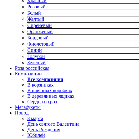
Красный
Розовый
Белый
Желтый
Сиреневый
Оранжевый
Бордовый
Фиолетовый
Синий
Голубой
Зеленый
Роза российская
Композиции
Все композиции
В корзинках
В шляпных коробках
В деревянных ящиках
Сердца из роз
Мегабукеты
Повод
8 марта
День святого Валентина
День Рождения
Юбилей