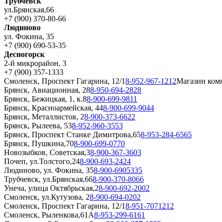
Трубчевск
ул.Брянская,66
+7 (900) 370-80-66
Людиново
ул. Фокина, 35
+7 (900) 690-53-35
Десногорск
2-й микрорайон, 3
+7 (900) 357-1333
Смоленск, Проспект Гагарина, 12/1
8-952-967-1212
Магазин ком
Брянск, Авиационная, 28
8-950-694-2828
Брянск, Бежицкая, 1, к.8
8-900-699-9811
Брянск, Красноармейская, 44
8-900-699-9044
Брянск, Металлистов, 2
8-900-373-6622
Брянск, Рылеева, 53
8-952-960-3553
Брянск, Проспект Станке Димитрова,65
8-953-284-6565
Брянск, Пушкина,70
8-900-699-0770
Новозыбков, Советская,3
8-900-367-3603
Почеп, ул.Толстого,24
8-900-693-2424
Людиново, ул. Фокина, 35
8-900-6905335
Трубчевск, ул.Брянская,66
8-900-370-8066
Унеча, улица Октябрьская,2
8-900-692-2002
Смоленск, ул.Кутузова, 2
8-900-694-0202
Смоленск, Проспект Гагарина, 12/1
8-951-7071212
Смоленск, Рыленкова,61А
8-953-299-6161