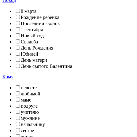
Повод
8 марта
Рождение ребенка
Последний звонок
1 сентября
Новый год
Свадьба
День Рождения
Юбилей
День матери
День святого Валентина
Кому
невесте
любимой
маме
подруге
учителю
мужчине
начальнику
сестре
детям