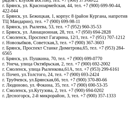
рядом с клубом Бостон), тел. +7 (900) 373-66-22
г. Брянск, ул. Красноармейская, 44, тел. +7 (900) 699-90-44,
422-044
г. Брянск, ул. Бежицкая, 1, корпус 8 (район Кургана, напротив
ТЦ Мандарин), тел. +7 (900) 699-98-11
г. Брянск, ул. Рылеева, 53, тел. +7 (952) 960-35-53
г. Брянск, ул. Авиационная, 28, тел. +7 (950) 694-2828
г. Смоленск, Проспект Гагарина, 12/1, тел. +7 (951) 707-1212
г. Новозыбков, Советская,3, тел. +7 (900) 367-3603
г. Брянск, Проспект Станке Димитрова,65, тел. +7 (953) 284-
6565
г. Брянск, ул. Пушкина, 70, тел. +7 (900) 699-0770
г. Унеча, улица Октябрьская, 2, тел. +7 (900) 692-2002
г. Смоленск, улица Рыленкова,61А, тел. +7 (953) 299-6161
г. Почеп, ул.Толстого, 24, тел. +7 (900) 693-2424
г. Трубчевск, ул.Брянская,66, тел. +7 (900) 370-80-66
г. Людиново, ул. Фокина, 35, тел. +7 (900) 690-53-35
г. Смоленск, ул.Кутузова, 2, тел. +7 (900) 694-0202
г. Десногорск, 2-й микрорайон, 3, тел. +7 (900) 357-1333
Политика конфиденциальности
Пользовательское соглашение
Политика обработки персональных данных