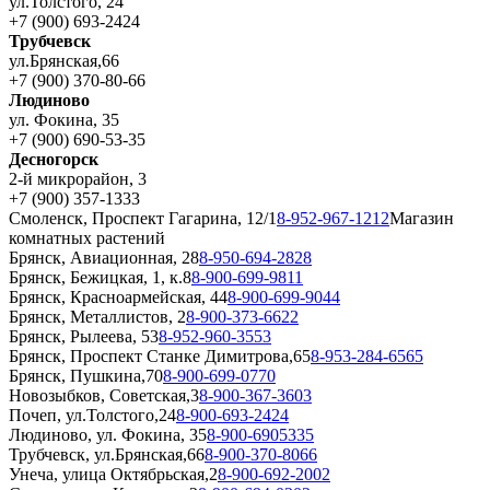
ул.Толстого, 24
+7 (900) 693-2424
Трубчевск
ул.Брянская,66
+7 (900) 370-80-66
Людиново
ул. Фокина, 35
+7 (900) 690-53-35
Десногорск
2-й микрорайон, 3
+7 (900) 357-1333
Смоленск, Проспект Гагарина, 12/1
8-952-967-1212
Магазин
комнатных растений
Брянск, Авиационная, 28
8-950-694-2828
Брянск, Бежицкая, 1, к.8
8-900-699-9811
Брянск, Красноармейская, 44
8-900-699-9044
Брянск, Металлистов, 2
8-900-373-6622
Брянск, Рылеева, 53
8-952-960-3553
Брянск, Проспект Станке Димитрова,65
8-953-284-6565
Брянск, Пушкина,70
8-900-699-0770
Новозыбков, Советская,3
8-900-367-3603
Почеп, ул.Толстого,24
8-900-693-2424
Людиново, ул. Фокина, 35
8-900-6905335
Трубчевск, ул.Брянская,66
8-900-370-8066
Унеча, улица Октябрьская,2
8-900-692-2002