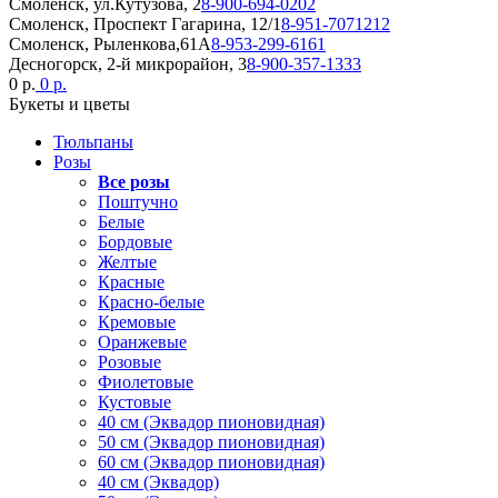
Смоленск, ул.Кутузова, 2
8-900-694-0202
Смоленск, Проспект Гагарина, 12/1
8-951-7071212
Смоленск, Рыленкова,61А
8-953-299-6161
Десногорск, 2-й микрорайон, 3
8-900-357-1333
0 р.
0 р.
Букеты и цветы
Тюльпаны
Розы
Все розы
Поштучно
Белые
Бордовые
Желтые
Красные
Красно-белые
Кремовые
Оранжевые
Розовые
Фиолетовые
Кустовые
40 см (Эквадор пионовидная)
50 см (Эквадор пионовидная)
60 см (Эквадор пионовидная)
40 см (Эквадор)