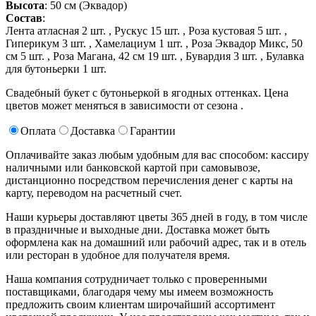
Высота
: 50 см (Эквадор)
Состав
:
Лента атласная 2 шт. ,
Рускус 15 шт. ,
Роза кустовая 5 шт. ,
Гиперикум 3 шт. ,
Хамелациум 1 шт. ,
Роза Эквадор Микс, 50
см 5 шт. ,
Роза Магана, 42 см 19 шт. ,
Бувардия 3 шт. ,
Булавка
для бутоньерки 1 шт.
Свадебный букет с бутоньеркой в ягодных оттенках. Цена
цветов может меняться в зависимости от сезона .
Оплата
Доставка
Гарантии
Оплачивайте заказ любым удобным для вас способом: кассиру
наличными или банковской картой при самовывозе,
дистанционно посредством перечисления денег с карты на
карту, переводом на расчетный счет.
Наши курьеры доставляют цветы 365 дней в году, в том числе
в праздничные и выходные дни. Доставка может быть
оформлена как на домашний или рабочий адрес, так и в отель
или ресторан в удобное для получателя время.
Наша компания сотрудничает только с проверенными
поставщиками, благодаря чему мы имеем возможность
предложить своим клиентам широчайший ассортимент