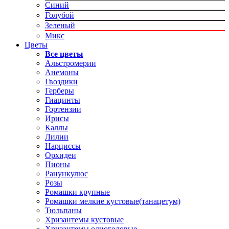
Синий
Голубой
Зеленый
Микс
Цветы
Все цветы
Альстромерии
Анемоны
Гвоздики
Герберы
Гиацинты
Гортензии
Ирисы
Каллы
Лилии
Нарциссы
Орхидеи
Пионы
Ранункулюс
Розы
Ромашки крупные
Ромашки мелкие кустовые(танацетум)
Тюльпаны
Хризантемы кустовые
Хризантемы одноголовые