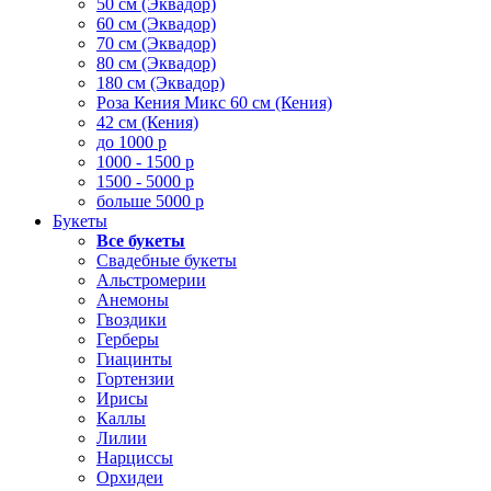
50 см (Эквадор)
60 см (Эквадор)
70 см (Эквадор)
80 см (Эквадор)
180 см (Эквадор)
Роза Кения Микс 60 см (Кения)
42 см (Кения)
до 1000 р
1000 - 1500 р
1500 - 5000 р
больше 5000 р
Букеты
Все букеты
Свадебные букеты
Альстромерии
Анемоны
Гвоздики
Герберы
Гиацинты
Гортензии
Ирисы
Каллы
Лилии
Нарциссы
Орхидеи