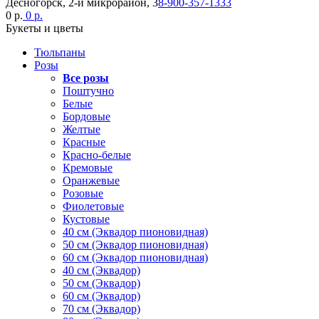
Десногорск, 2-й микрорайон, 3
8-900-357-1333
0 р.
0 р.
Букеты и цветы
Тюльпаны
Розы
Все розы
Поштучно
Белые
Бордовые
Желтые
Красные
Красно-белые
Кремовые
Оранжевые
Розовые
Фиолетовые
Кустовые
40 см (Эквадор пионовидная)
50 см (Эквадор пионовидная)
60 см (Эквадор пионовидная)
40 см (Эквадор)
50 см (Эквадор)
60 см (Эквадор)
70 см (Эквадор)