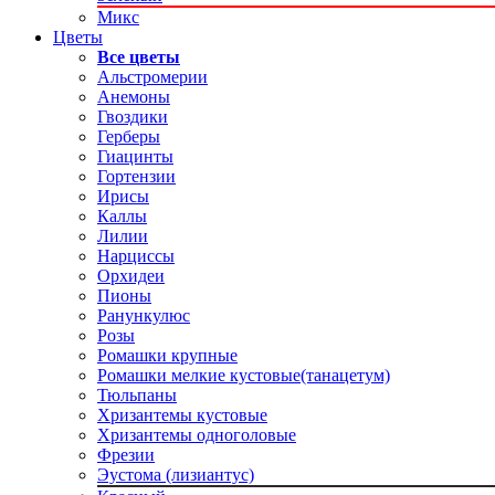
Микс
Цветы
Все цветы
Альстромерии
Анемоны
Гвоздики
Герберы
Гиацинты
Гортензии
Ирисы
Каллы
Лилии
Нарциссы
Орхидеи
Пионы
Ранункулюс
Розы
Ромашки крупные
Ромашки мелкие кустовые(танацетум)
Тюльпаны
Хризантемы кустовые
Хризантемы одноголовые
Фрезии
Эустома (лизиантус)