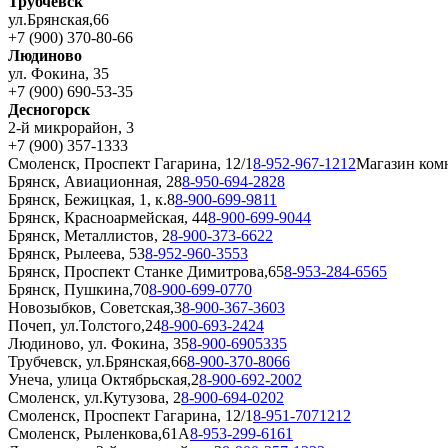
Трубчевск
ул.Брянская,66
+7 (900) 370-80-66
Людиново
ул. Фокина, 35
+7 (900) 690-53-35
Десногорск
2-й микрорайон, 3
+7 (900) 357-1333
Смоленск, Проспект Гагарина, 12/1
8-952-967-1212
Магазин ком
Брянск, Авиационная, 28
8-950-694-2828
Брянск, Бежицкая, 1, к.8
8-900-699-9811
Брянск, Красноармейская, 44
8-900-699-9044
Брянск, Металлистов, 2
8-900-373-6622
Брянск, Рылеева, 53
8-952-960-3553
Брянск, Проспект Станке Димитрова,65
8-953-284-6565
Брянск, Пушкина,70
8-900-699-0770
Новозыбков, Советская,3
8-900-367-3603
Почеп, ул.Толстого,24
8-900-693-2424
Людиново, ул. Фокина, 35
8-900-6905335
Трубчевск, ул.Брянская,66
8-900-370-8066
Унеча, улица Октябрьская,2
8-900-692-2002
Смоленск, ул.Кутузова, 2
8-900-694-0202
Смоленск, Проспект Гагарина, 12/1
8-951-7071212
Смоленск, Рыленкова,61А
8-953-299-6161