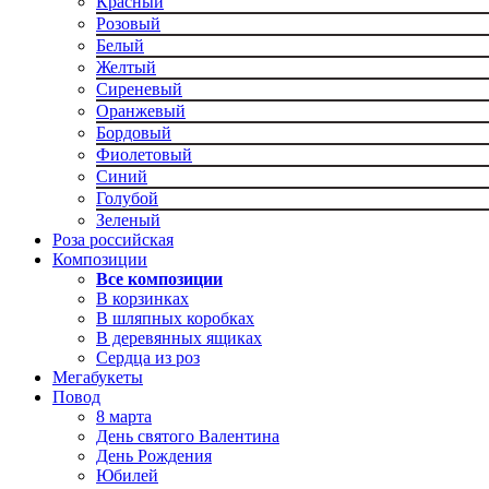
Красный
Розовый
Белый
Желтый
Сиреневый
Оранжевый
Бордовый
Фиолетовый
Синий
Голубой
Зеленый
Роза российская
Композиции
Все композиции
В корзинках
В шляпных коробках
В деревянных ящиках
Сердца из роз
Мегабукеты
Повод
8 марта
День святого Валентина
День Рождения
Юбилей