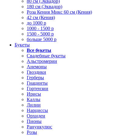
80 см (Эквадор)
180 см (Эквадор)
Роза Кения Микс 60 см (Кения)
42 см (Кения)
до 1000 р
1000 - 1500 р
1500 - 5000 р
больше 5000 р
Букеты
Все букеты
Свадебные букеты
Альстромерии
Анемоны
Гвоздики
Герберы
Гиацинты
Гортензии
Ирисы
Каллы
Лилии
Нарциссы
Орхидеи
Пионы
Ранункулюс
Розы