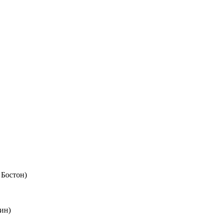
 Бостон)
ин)