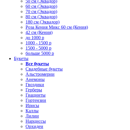
50 см (Эквадор)
60 см (Эквадор)
70 см (Эквадор)
80 см (Эквадор)
180 см (Эквадор)
Роза Кения Микс 60 см (Кения)
42 см (Кения)
до 1000 р
1000 - 1500 р
1500 - 5000 р
больше 5000 р
Букеты
Все букеты
Свадебные букеты
Альстромерии
Анемоны
Гвоздики
Герберы
Гиацинты
Гортензии
Ирисы
Каллы
Лилии
Нарциссы
Орхидеи