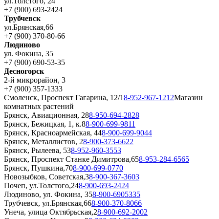
ул.Толстого, 24
+7 (900) 693-2424
Трубчевск
ул.Брянская,66
+7 (900) 370-80-66
Людиново
ул. Фокина, 35
+7 (900) 690-53-35
Десногорск
2-й микрорайон, 3
+7 (900) 357-1333
Смоленск, Проспект Гагарина, 12/1
8-952-967-1212
Магазин
комнатных растений
Брянск, Авиационная, 28
8-950-694-2828
Брянск, Бежицкая, 1, к.8
8-900-699-9811
Брянск, Красноармейская, 44
8-900-699-9044
Брянск, Металлистов, 2
8-900-373-6622
Брянск, Рылеева, 53
8-952-960-3553
Брянск, Проспект Станке Димитрова,65
8-953-284-6565
Брянск, Пушкина,70
8-900-699-0770
Новозыбков, Советская,3
8-900-367-3603
Почеп, ул.Толстого,24
8-900-693-2424
Людиново, ул. Фокина, 35
8-900-6905335
Трубчевск, ул.Брянская,66
8-900-370-8066
Унеча, улица Октябрьская,2
8-900-692-2002