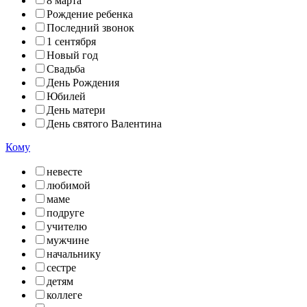
8 марта
Рождение ребенка
Последний звонок
1 сентября
Новый год
Свадьба
День Рождения
Юбилей
День матери
День святого Валентина
Кому
невесте
любимой
маме
подруге
учителю
мужчине
начальнику
сестре
детям
коллеге