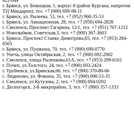
422-044
г. Брянск, ул. Бежицкая, 1, корпус 8 (район Кургана, напротив
ТЦ Мандарин), тел. +7 (900) 699-98-11
г. Брянск, ул. Рылеева, 53, тел. +7 (952) 960-35-53
г. Брянск, ул. Авиационная, 28, тел. +7 (950) 694-2828
г. Смоленск, Проспект Гагарина, 12/1, тел. +7 (951) 707-1212
г. Новозыбков, Советская,3, тел. +7 (900) 367-3603
г. Брянск, Проспект Станке Димитрова,65, тел. +7 (953) 284-
6565
г. Брянск, ул. Пушкина, 70, тел. +7 (900) 699-0770
г. Унеча, улица Октябрьская, 2, тел. +7 (900) 692-2002
г. Смоленск, улица Рыленкова,61А, тел. +7 (953) 299-6161
г. Почеп, ул.Толстого, 24, тел. +7 (900) 693-2424
г. Трубчевск, ул.Брянская,66, тел. +7 (900) 370-80-66
г. Людиново, ул. Фокина, 35, тел. +7 (900) 690-53-35
г. Смоленск, ул.Кутузова, 2, тел. +7 (900) 694-0202
г. Десногорск, 2-й микрорайон, 3, тел. +7 (900) 357-1333
Политика конфиденциальности
Пользовательское соглашение
Политика обработки персональных данных