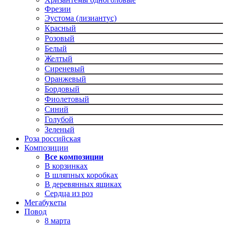
Фрезии
Эустома (лизиантус)
Красный
Розовый
Белый
Желтый
Сиреневый
Оранжевый
Бордовый
Фиолетовый
Синий
Голубой
Зеленый
Роза российская
Композиции
Все композиции
В корзинках
В шляпных коробках
В деревянных ящиках
Сердца из роз
Мегабукеты
Повод
8 марта