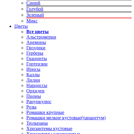
Синий
Голубой
Зеленый
Микс
Цветы
Все цветы
Альстромерии
Анемоны
Гвоздики
Герберы
Гиацинты
Гортензии
Ирисы
Каллы
Лилии
Нарциссы
Орхидеи
Пионы
Ранункулюс
Розы
Ромашки крупные
Ромашки мелкие кустовые(танацетум)
Тюльпаны
Хризантемы кустовые
Хризантемы одноголовые