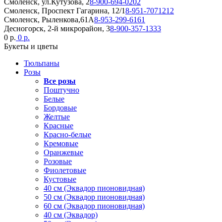
Смоленск, ул.Кутузова, 2
8-900-694-0202
Смоленск, Проспект Гагарина, 12/1
8-951-7071212
Смоленск, Рыленкова,61А
8-953-299-6161
Десногорск, 2-й микрорайон, 3
8-900-357-1333
0 р.
0 р.
Букеты и цветы
Тюльпаны
Розы
Все розы
Поштучно
Белые
Бордовые
Желтые
Красные
Красно-белые
Кремовые
Оранжевые
Розовые
Фиолетовые
Кустовые
40 см (Эквадор пионовидная)
50 см (Эквадор пионовидная)
60 см (Эквадор пионовидная)
40 см (Эквадор)