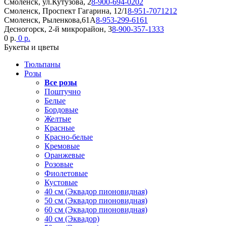
Смоленск, ул.Кутузова, 2
8-900-694-0202
Смоленск, Проспект Гагарина, 12/1
8-951-7071212
Смоленск, Рыленкова,61А
8-953-299-6161
Десногорск, 2-й микрорайон, 3
8-900-357-1333
0 р.
0 р.
Букеты и цветы
Тюльпаны
Розы
Все розы
Поштучно
Белые
Бордовые
Желтые
Красные
Красно-белые
Кремовые
Оранжевые
Розовые
Фиолетовые
Кустовые
40 см (Эквадор пионовидная)
50 см (Эквадор пионовидная)
60 см (Эквадор пионовидная)
40 см (Эквадор)