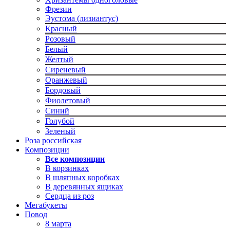
Фрезии
Эустома (лизиантус)
Красный
Розовый
Белый
Желтый
Сиреневый
Оранжевый
Бордовый
Фиолетовый
Синий
Голубой
Зеленый
Роза российская
Композиции
Все композиции
В корзинках
В шляпных коробках
В деревянных ящиках
Сердца из роз
Мегабукеты
Повод
8 марта