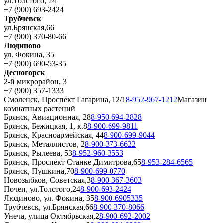
ул.Толстого, 24
+7 (900) 693-2424
Трубчевск
ул.Брянская,66
+7 (900) 370-80-66
Людиново
ул. Фокина, 35
+7 (900) 690-53-35
Десногорск
2-й микрорайон, 3
+7 (900) 357-1333
Смоленск, Проспект Гагарина, 12/1
8-952-967-1212
Магазин
комнатных растений
Брянск, Авиационная, 28
8-950-694-2828
Брянск, Бежицкая, 1, к.8
8-900-699-9811
Брянск, Красноармейская, 44
8-900-699-9044
Брянск, Металлистов, 2
8-900-373-6622
Брянск, Рылеева, 53
8-952-960-3553
Брянск, Проспект Станке Димитрова,65
8-953-284-6565
Брянск, Пушкина,70
8-900-699-0770
Новозыбков, Советская,3
8-900-367-3603
Почеп, ул.Толстого,24
8-900-693-2424
Людиново, ул. Фокина, 35
8-900-6905335
Трубчевск, ул.Брянская,66
8-900-370-8066
Унеча, улица Октябрьская,2
8-900-692-2002