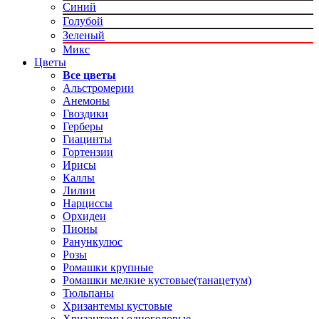
Синий
Голубой
Зеленый
Микс
Цветы
Все цветы
Альстромерии
Анемоны
Гвоздики
Герберы
Гиацинты
Гортензии
Ирисы
Каллы
Лилии
Нарциссы
Орхидеи
Пионы
Ранункулюс
Розы
Ромашки крупные
Ромашки мелкие кустовые(танацетум)
Тюльпаны
Хризантемы кустовые
Хризантемы одноголовые