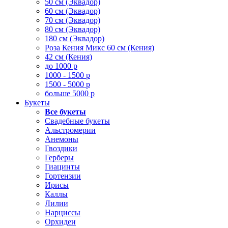
50 см (Эквадор)
60 см (Эквадор)
70 см (Эквадор)
80 см (Эквадор)
180 см (Эквадор)
Роза Кения Микс 60 см (Кения)
42 см (Кения)
до 1000 р
1000 - 1500 р
1500 - 5000 р
больше 5000 р
Букеты
Все букеты
Свадебные букеты
Альстромерии
Анемоны
Гвоздики
Герберы
Гиацинты
Гортензии
Ирисы
Каллы
Лилии
Нарциссы
Орхидеи