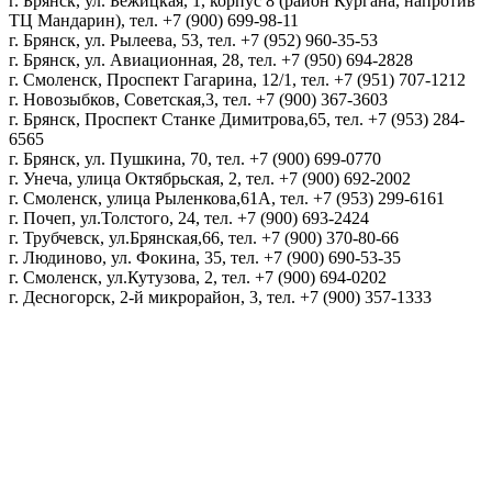
г. Брянск, ул. Бежицкая, 1, корпус 8 (район Кургана, напротив
ТЦ Мандарин), тел. +7 (900) 699-98-11
г. Брянск, ул. Рылеева, 53, тел. +7 (952) 960-35-53
г. Брянск, ул. Авиационная, 28, тел. +7 (950) 694-2828
г. Смоленск, Проспект Гагарина, 12/1, тел. +7 (951) 707-1212
г. Новозыбков, Советская,3, тел. +7 (900) 367-3603
г. Брянск, Проспект Станке Димитрова,65, тел. +7 (953) 284-
6565
г. Брянск, ул. Пушкина, 70, тел. +7 (900) 699-0770
г. Унеча, улица Октябрьская, 2, тел. +7 (900) 692-2002
г. Смоленск, улица Рыленкова,61А, тел. +7 (953) 299-6161
г. Почеп, ул.Толстого, 24, тел. +7 (900) 693-2424
г. Трубчевск, ул.Брянская,66, тел. +7 (900) 370-80-66
г. Людиново, ул. Фокина, 35, тел. +7 (900) 690-53-35
г. Смоленск, ул.Кутузова, 2, тел. +7 (900) 694-0202
г. Десногорск, 2-й микрорайон, 3, тел. +7 (900) 357-1333
Политика конфиденциальности
Пользовательское соглашение
Политика обработки персональных данных