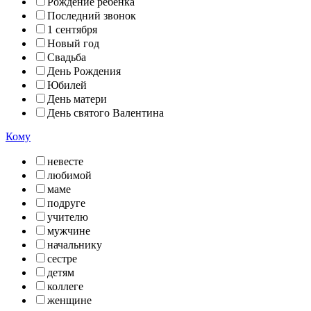
Рождение ребенка
Последний звонок
1 сентября
Новый год
Свадьба
День Рождения
Юбилей
День матери
День святого Валентина
Кому
невесте
любимой
маме
подруге
учителю
мужчине
начальнику
сестре
детям
коллеге
женщине