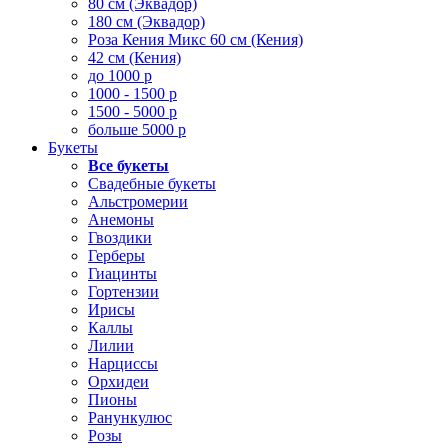
80 см (Эквадор)
180 см (Эквадор)
Роза Кения Микс 60 см (Кения)
42 см (Кения)
до 1000 р
1000 - 1500 р
1500 - 5000 р
больше 5000 р
Букеты
Все букеты
Свадебные букеты
Альстромерии
Анемоны
Гвоздики
Герберы
Гиацинты
Гортензии
Ирисы
Каллы
Лилии
Нарциссы
Орхидеи
Пионы
Ранункулюс
Розы