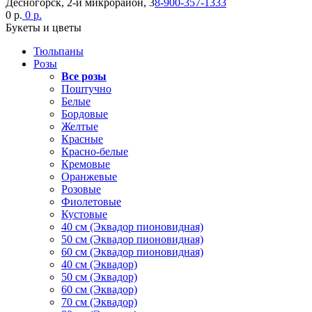
Десногорск, 2-й микрорайон, 3
8-900-357-1333
0 р.
0 р.
Букеты и цветы
Тюльпаны
Розы
Все розы
Поштучно
Белые
Бордовые
Желтые
Красные
Красно-белые
Кремовые
Оранжевые
Розовые
Фиолетовые
Кустовые
40 см (Эквадор пионовидная)
50 см (Эквадор пионовидная)
60 см (Эквадор пионовидная)
40 см (Эквадор)
50 см (Эквадор)
60 см (Эквадор)
70 см (Эквадор)