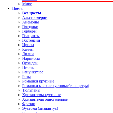
Микс
Цветы
Все цветы
Альстромерии
Анемоны
Гвоздики
Герберы
Гиацинты
Гортензии
Ирисы
Каллы
Лилии
Нарциссы
Орхидеи
Пионы
Ранункулюс
Розы
Ромашки крупные
Ромашки мелкие кустовые(танацетум)
Тюльпаны
Хризантемы кустовые
Хризантемы одноголовые
Фрезии
Эустома (лизиантус)