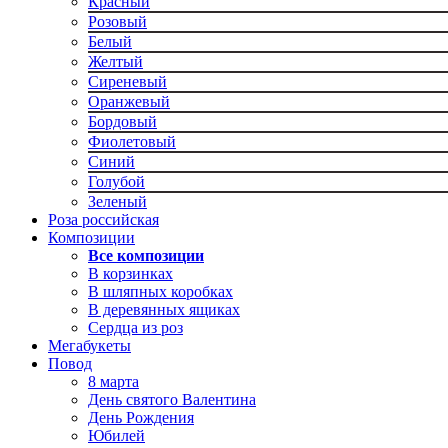
Красный
Розовый
Белый
Желтый
Сиреневый
Оранжевый
Бордовый
Фиолетовый
Синий
Голубой
Зеленый
Роза российская
Композиции
Все композиции
В корзинках
В шляпных коробках
В деревянных ящиках
Сердца из роз
Мегабукеты
Повод
8 марта
День святого Валентина
День Рождения
Юбилей