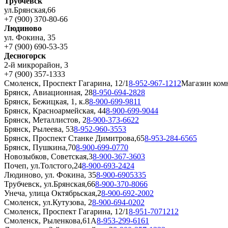
Трубчевск
ул.Брянская,66
+7 (900) 370-80-66
Людиново
ул. Фокина, 35
+7 (900) 690-53-35
Десногорск
2-й микрорайон, 3
+7 (900) 357-1333
Смоленск, Проспект Гагарина, 12/1
8-952-967-1212
Магазин ком
Брянск, Авиационная, 28
8-950-694-2828
Брянск, Бежицкая, 1, к.8
8-900-699-9811
Брянск, Красноармейская, 44
8-900-699-9044
Брянск, Металлистов, 2
8-900-373-6622
Брянск, Рылеева, 53
8-952-960-3553
Брянск, Проспект Станке Димитрова,65
8-953-284-6565
Брянск, Пушкина,70
8-900-699-0770
Новозыбков, Советская,3
8-900-367-3603
Почеп, ул.Толстого,24
8-900-693-2424
Людиново, ул. Фокина, 35
8-900-6905335
Трубчевск, ул.Брянская,66
8-900-370-8066
Унеча, улица Октябрьская,2
8-900-692-2002
Смоленск, ул.Кутузова, 2
8-900-694-0202
Смоленск, Проспект Гагарина, 12/1
8-951-7071212
Смоленск, Рыленкова,61А
8-953-299-6161