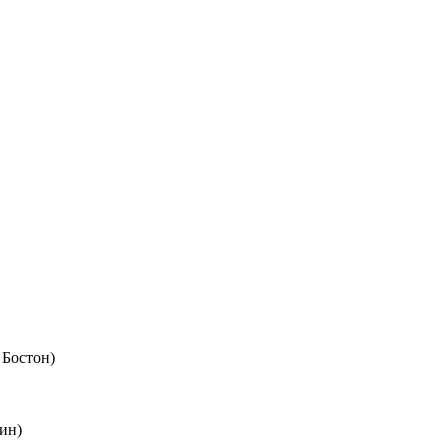
 Бостон)
ин)