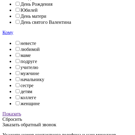
День Рождения
Юбилей
День матери
День святого Валентина
Кому
невесте
любимой
маме
подруге
учителю
мужчине
начальнику
сестре
детям
коллеге
женщине
Показать
Сбросить
Заказать обратный звонок
Укажите номер контактного телефона и наш менеджер