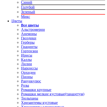
Синий
Голубой
Зеленый
Микс
Цветы
Все цветы
Альстромерии
Анемоны
Гвоздики
Герберы
Гиацинты
Гортензии
Ирисы
Каллы
Лилии
Нарциссы
Орхидеи
Пионы
Ранункулюс
Розы
Ромашки крупные
Ромашки мелкие кустовые(танацетум)
Тюльпаны
Хризантемы кустовые
Хризантемы одноголовые