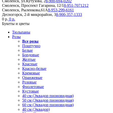
Смоленск, ул.Кутузова, 2
8-900-694-0202
Смоленск, Проспект Гагарина, 12/1
8-951-7071212
Смоленск, Рыленкова,61А
8-953-299-6161
Десногорск, 2-й микрорайон, 3
8-900-357-1333
0 р.
0 р.
Букеты и цветы
Тюльпаны
Розы
Все розы
Поштучно
Белые
Бордовые
Желтые
Красные
Красно-белые
Кремовые
Оранжевые
Розовые
Фиолетовые
Кустовые
40 см (Эквадор пионовидная)
50 см (Эквадор пионовидная)
60 см (Эквадор пионовидная)
40 см (Эквадор)