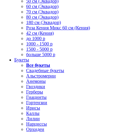
50 см (Эквадор)
60 см (Эквадор)
70 см (Эквадор)
80 см (Эквадор)
180 см (Эквадор)
Роза Кения Микс 60 см (Кения)
42 см (Кения)
до 1000 р
1000 - 1500 р
1500 - 5000 р
больше 5000 р
Букеты
Все букеты
Свадебные букеты
Альстромерии
Анемоны
Гвоздики
Герберы
Гиацинты
Гортензии
Ирисы
Каллы
Лилии
Нарциссы
Орхидеи