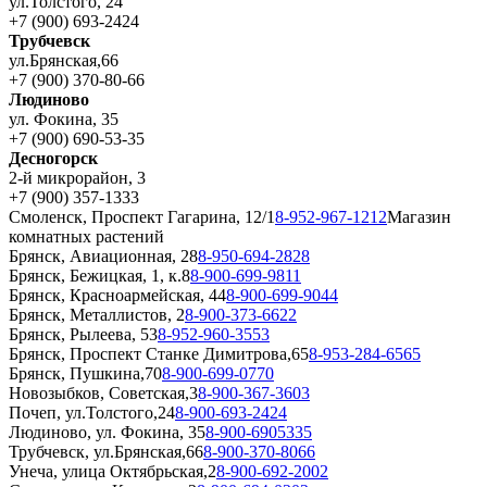
ул.Толстого, 24
+7 (900) 693-2424
Трубчевск
ул.Брянская,66
+7 (900) 370-80-66
Людиново
ул. Фокина, 35
+7 (900) 690-53-35
Десногорск
2-й микрорайон, 3
+7 (900) 357-1333
Смоленск, Проспект Гагарина, 12/1
8-952-967-1212
Магазин
комнатных растений
Брянск, Авиационная, 28
8-950-694-2828
Брянск, Бежицкая, 1, к.8
8-900-699-9811
Брянск, Красноармейская, 44
8-900-699-9044
Брянск, Металлистов, 2
8-900-373-6622
Брянск, Рылеева, 53
8-952-960-3553
Брянск, Проспект Станке Димитрова,65
8-953-284-6565
Брянск, Пушкина,70
8-900-699-0770
Новозыбков, Советская,3
8-900-367-3603
Почеп, ул.Толстого,24
8-900-693-2424
Людиново, ул. Фокина, 35
8-900-6905335
Трубчевск, ул.Брянская,66
8-900-370-8066
Унеча, улица Октябрьская,2
8-900-692-2002