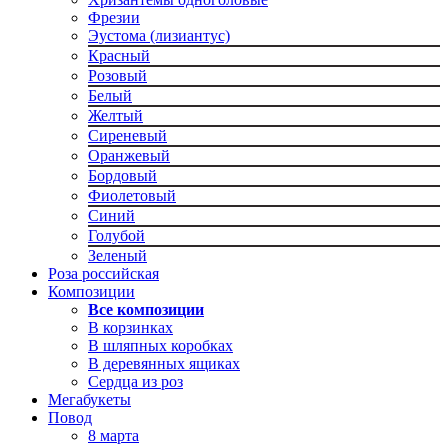
Фрезии
Эустома (лизиантус)
Красный
Розовый
Белый
Желтый
Сиреневый
Оранжевый
Бордовый
Фиолетовый
Синий
Голубой
Зеленый
Роза российская
Композиции
Все композиции
В корзинках
В шляпных коробках
В деревянных ящиках
Сердца из роз
Мегабукеты
Повод
8 марта