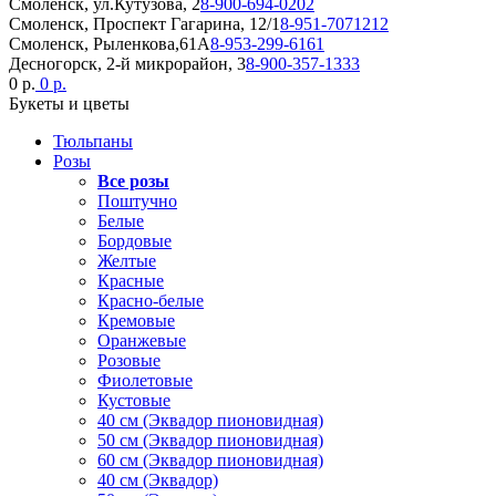
Смоленск, ул.Кутузова, 2
8-900-694-0202
Смоленск, Проспект Гагарина, 12/1
8-951-7071212
Смоленск, Рыленкова,61А
8-953-299-6161
Десногорск, 2-й микрорайон, 3
8-900-357-1333
0 р.
0 р.
Букеты и цветы
Тюльпаны
Розы
Все розы
Поштучно
Белые
Бордовые
Желтые
Красные
Красно-белые
Кремовые
Оранжевые
Розовые
Фиолетовые
Кустовые
40 см (Эквадор пионовидная)
50 см (Эквадор пионовидная)
60 см (Эквадор пионовидная)
40 см (Эквадор)