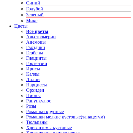
Синий
Голубой
Зеленый
Микс
Цветы
Все цветы
Альстромерии
Анемоны
Гвоздики
Герберы
Гиацинты
Гортензии
Ирисы
Каллы
Лилии
Нарциссы
Орхидеи
Пионы
Ранункулюс
Розы
Ромашки крупные
Ромашки мелкие кустовые(танацетум)
Тюльпаны
Хризантемы кустовые
Хризантемы одноголовые