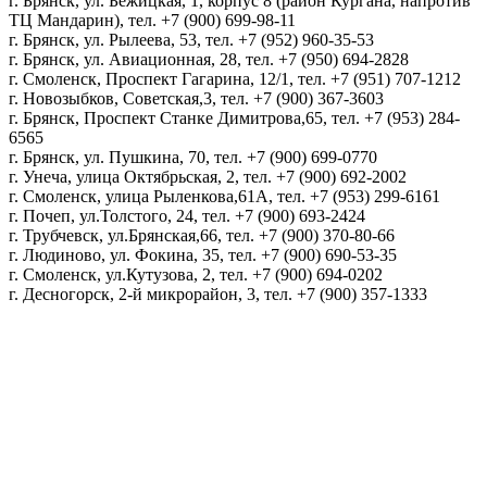
г. Брянск, ул. Бежицкая, 1, корпус 8 (район Кургана, напротив
ТЦ Мандарин), тел. +7 (900) 699-98-11
г. Брянск, ул. Рылеева, 53, тел. +7 (952) 960-35-53
г. Брянск, ул. Авиационная, 28, тел. +7 (950) 694-2828
г. Смоленск, Проспект Гагарина, 12/1, тел. +7 (951) 707-1212
г. Новозыбков, Советская,3, тел. +7 (900) 367-3603
г. Брянск, Проспект Станке Димитрова,65, тел. +7 (953) 284-
6565
г. Брянск, ул. Пушкина, 70, тел. +7 (900) 699-0770
г. Унеча, улица Октябрьская, 2, тел. +7 (900) 692-2002
г. Смоленск, улица Рыленкова,61А, тел. +7 (953) 299-6161
г. Почеп, ул.Толстого, 24, тел. +7 (900) 693-2424
г. Трубчевск, ул.Брянская,66, тел. +7 (900) 370-80-66
г. Людиново, ул. Фокина, 35, тел. +7 (900) 690-53-35
г. Смоленск, ул.Кутузова, 2, тел. +7 (900) 694-0202
г. Десногорск, 2-й микрорайон, 3, тел. +7 (900) 357-1333
Политика конфиденциальности
Пользовательское соглашение
Политика обработки персональных данных