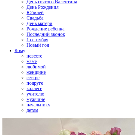
День святого Валентина
День Рождения
Юбилей
Свадьба
День матери
Рождение ребенка
Последний звонок
1 сентября
Новый год
Кому
невесте
маме
любимой
женщине
сестре
подруге
коллеге
учителю
мужчине
начальнику
детям