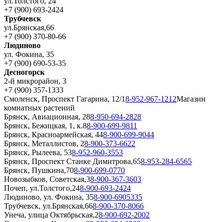
ул.Толстого, 24
+7 (900) 693-2424
Трубчевск
ул.Брянская,66
+7 (900) 370-80-66
Людиново
ул. Фокина, 35
+7 (900) 690-53-35
Десногорск
2-й микрорайон, 3
+7 (900) 357-1333
Смоленск, Проспект Гагарина, 12/1
8-952-967-1212
Магазин
комнатных растений
Брянск, Авиационная, 28
8-950-694-2828
Брянск, Бежицкая, 1, к.8
8-900-699-9811
Брянск, Красноармейская, 44
8-900-699-9044
Брянск, Металлистов, 2
8-900-373-6622
Брянск, Рылеева, 53
8-952-960-3553
Брянск, Проспект Станке Димитрова,65
8-953-284-6565
Брянск, Пушкина,70
8-900-699-0770
Новозыбков, Советская,3
8-900-367-3603
Почеп, ул.Толстого,24
8-900-693-2424
Людиново, ул. Фокина, 35
8-900-6905335
Трубчевск, ул.Брянская,66
8-900-370-8066
Унеча, улица Октябрьская,2
8-900-692-2002