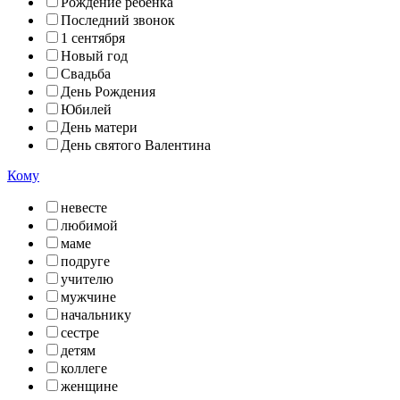
Рождение ребенка
Последний звонок
1 сентября
Новый год
Свадьба
День Рождения
Юбилей
День матери
День святого Валентина
Кому
невесте
любимой
маме
подруге
учителю
мужчине
начальнику
сестре
детям
коллеге
женщине