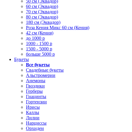
50 см (Эквадор)
60 см (Эквадор)
70 см (Эквадор)
80 см (Эквадор)
180 см (Эквадор)
Роза Кения Микс 60 см (Кения)
42 см (Кения)
до 1000 р
1000 - 1500 р
1500 - 5000 р
больше 5000 р
Букеты
Все букеты
Свадебные букеты
Альстромерии
Анемоны
Гвоздики
Герберы
Гиацинты
Гортензии
Ирисы
Каллы
Лилии
Нарциссы
Орхидеи