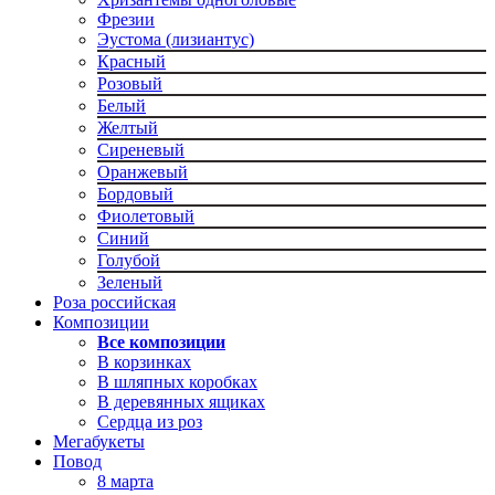
Фрезии
Эустома (лизиантус)
Красный
Розовый
Белый
Желтый
Сиреневый
Оранжевый
Бордовый
Фиолетовый
Синий
Голубой
Зеленый
Роза российская
Композиции
Все композиции
В корзинках
В шляпных коробках
В деревянных ящиках
Сердца из роз
Мегабукеты
Повод
8 марта