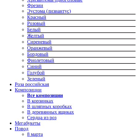
Фрезии
Эустома (лизиантус)
Красный
Розовый
Белый
Желтый
Сиреневый
Оранжевый
Бордовый
Фиолетовый
Синий
Голубой
Зеленый
Роза российская
Композиции
Все композиции
В корзинках
В шляпных коробках
В деревянных ящиках
Сердца из роз
Мегабукеты
Повод
8 марта