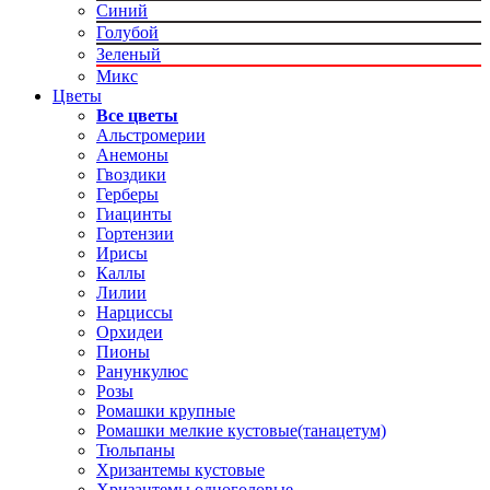
Синий
Голубой
Зеленый
Микс
Цветы
Все цветы
Альстромерии
Анемоны
Гвоздики
Герберы
Гиацинты
Гортензии
Ирисы
Каллы
Лилии
Нарциссы
Орхидеи
Пионы
Ранункулюс
Розы
Ромашки крупные
Ромашки мелкие кустовые(танацетум)
Тюльпаны
Хризантемы кустовые
Хризантемы одноголовые