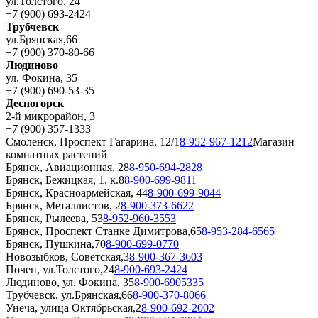
ул.Толстого, 24
+7 (900) 693-2424
Трубчевск
ул.Брянская,66
+7 (900) 370-80-66
Людиново
ул. Фокина, 35
+7 (900) 690-53-35
Десногорск
2-й микрорайон, 3
+7 (900) 357-1333
Смоленск, Проспект Гагарина, 12/1
8-952-967-1212
Магазин
комнатных растений
Брянск, Авиационная, 28
8-950-694-2828
Брянск, Бежицкая, 1, к.8
8-900-699-9811
Брянск, Красноармейская, 44
8-900-699-9044
Брянск, Металлистов, 2
8-900-373-6622
Брянск, Рылеева, 53
8-952-960-3553
Брянск, Проспект Станке Димитрова,65
8-953-284-6565
Брянск, Пушкина,70
8-900-699-0770
Новозыбков, Советская,3
8-900-367-3603
Почеп, ул.Толстого,24
8-900-693-2424
Людиново, ул. Фокина, 35
8-900-6905335
Трубчевск, ул.Брянская,66
8-900-370-8066
Унеча, улица Октябрьская,2
8-900-692-2002