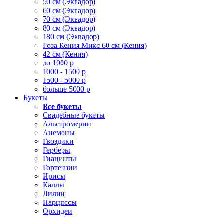
50 см (Эквадор)
60 см (Эквадор)
70 см (Эквадор)
80 см (Эквадор)
180 см (Эквадор)
Роза Кения Микс 60 см (Кения)
42 см (Кения)
до 1000 р
1000 - 1500 р
1500 - 5000 р
больше 5000 р
Букеты
Все букеты
Свадебные букеты
Альстромерии
Анемоны
Гвоздики
Герберы
Гиацинты
Гортензии
Ирисы
Каллы
Лилии
Нарциссы
Орхидеи