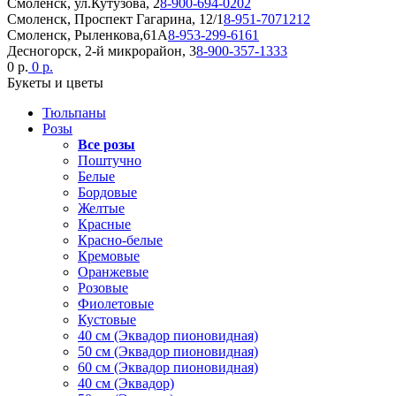
Смоленск, ул.Кутузова, 2
8-900-694-0202
Смоленск, Проспект Гагарина, 12/1
8-951-7071212
Смоленск, Рыленкова,61А
8-953-299-6161
Десногорск, 2-й микрорайон, 3
8-900-357-1333
0 р.
0 р.
Букеты и цветы
Тюльпаны
Розы
Все розы
Поштучно
Белые
Бордовые
Желтые
Красные
Красно-белые
Кремовые
Оранжевые
Розовые
Фиолетовые
Кустовые
40 см (Эквадор пионовидная)
50 см (Эквадор пионовидная)
60 см (Эквадор пионовидная)
40 см (Эквадор)