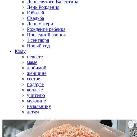
День святого Валентина
День Рождения
Юбилей
Свадьба
День матери
Рождение ребенка
Последний звонок
1 сентября
Новый год
Кому
невесте
маме
любимой
женщине
сестре
подруге
коллеге
учителю
мужчине
начальнику
детям