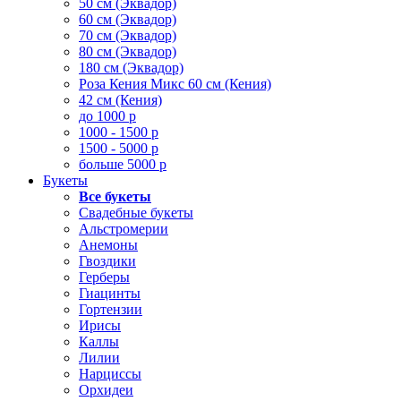
50 см (Эквадор)
60 см (Эквадор)
70 см (Эквадор)
80 см (Эквадор)
180 см (Эквадор)
Роза Кения Микс 60 см (Кения)
42 см (Кения)
до 1000 р
1000 - 1500 р
1500 - 5000 р
больше 5000 р
Букеты
Все букеты
Свадебные букеты
Альстромерии
Анемоны
Гвоздики
Герберы
Гиацинты
Гортензии
Ирисы
Каллы
Лилии
Нарциссы
Орхидеи