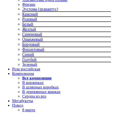
Фрезии
Эустома (лизиантус)
Красный
Розовый
Белый
Желтый
Сиреневый
Оранжевый
Бордовый
Фиолетовый
Синий
Голубой
Зеленый
Роза российская
Композиции
Все композиции
В корзинках
В шляпных коробках
В деревянных ящиках
Сердца из роз
Мегабукеты
Повод
8 марта