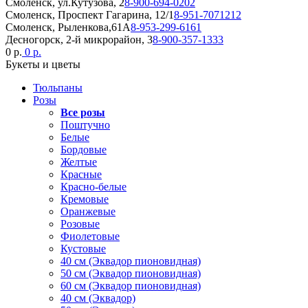
Смоленск, ул.Кутузова, 2
8-900-694-0202
Смоленск, Проспект Гагарина, 12/1
8-951-7071212
Смоленск, Рыленкова,61А
8-953-299-6161
Десногорск, 2-й микрорайон, 3
8-900-357-1333
0 р.
0 р.
Букеты и цветы
Тюльпаны
Розы
Все розы
Поштучно
Белые
Бордовые
Желтые
Красные
Красно-белые
Кремовые
Оранжевые
Розовые
Фиолетовые
Кустовые
40 см (Эквадор пионовидная)
50 см (Эквадор пионовидная)
60 см (Эквадор пионовидная)
40 см (Эквадор)