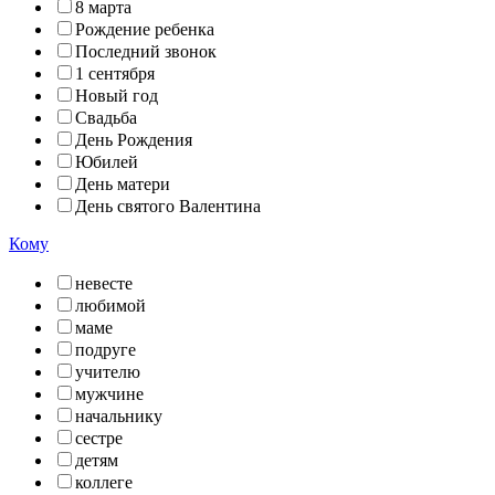
8 марта
Рождение ребенка
Последний звонок
1 сентября
Новый год
Свадьба
День Рождения
Юбилей
День матери
День святого Валентина
Кому
невесте
любимой
маме
подруге
учителю
мужчине
начальнику
сестре
детям
коллеге