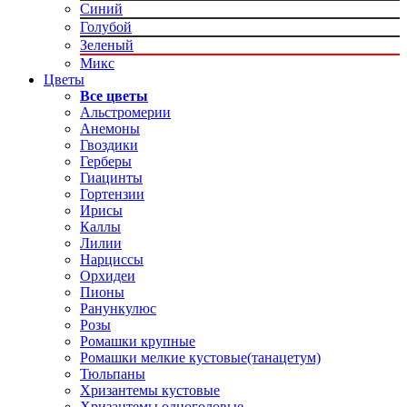
Синий
Голубой
Зеленый
Микс
Цветы
Все цветы
Альстромерии
Анемоны
Гвоздики
Герберы
Гиацинты
Гортензии
Ирисы
Каллы
Лилии
Нарциссы
Орхидеи
Пионы
Ранункулюс
Розы
Ромашки крупные
Ромашки мелкие кустовые(танацетум)
Тюльпаны
Хризантемы кустовые
Хризантемы одноголовые