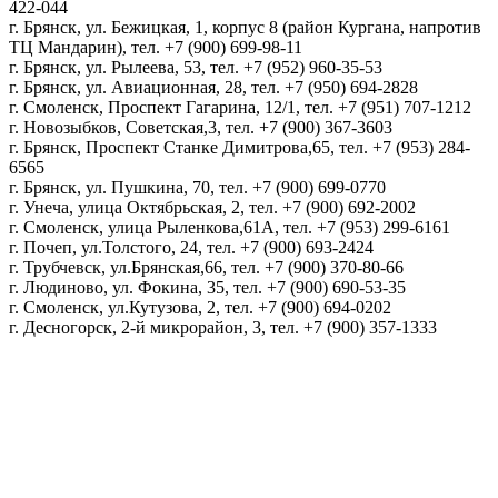
422-044
г. Брянск, ул. Бежицкая, 1, корпус 8 (район Кургана, напротив
ТЦ Мандарин), тел. +7 (900) 699-98-11
г. Брянск, ул. Рылеева, 53, тел. +7 (952) 960-35-53
г. Брянск, ул. Авиационная, 28, тел. +7 (950) 694-2828
г. Смоленск, Проспект Гагарина, 12/1, тел. +7 (951) 707-1212
г. Новозыбков, Советская,3, тел. +7 (900) 367-3603
г. Брянск, Проспект Станке Димитрова,65, тел. +7 (953) 284-
6565
г. Брянск, ул. Пушкина, 70, тел. +7 (900) 699-0770
г. Унеча, улица Октябрьская, 2, тел. +7 (900) 692-2002
г. Смоленск, улица Рыленкова,61А, тел. +7 (953) 299-6161
г. Почеп, ул.Толстого, 24, тел. +7 (900) 693-2424
г. Трубчевск, ул.Брянская,66, тел. +7 (900) 370-80-66
г. Людиново, ул. Фокина, 35, тел. +7 (900) 690-53-35
г. Смоленск, ул.Кутузова, 2, тел. +7 (900) 694-0202
г. Десногорск, 2-й микрорайон, 3, тел. +7 (900) 357-1333
Политика конфиденциальности
Пользовательское соглашение
Политика обработки персональных данных