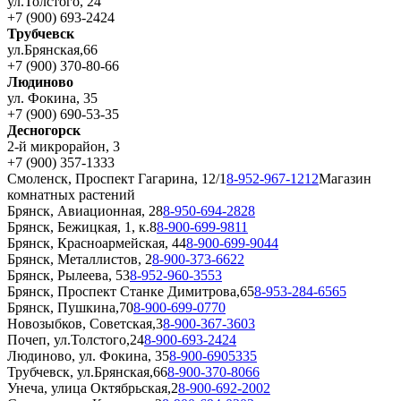
ул.Толстого, 24
+7 (900) 693-2424
Трубчевск
ул.Брянская,66
+7 (900) 370-80-66
Людиново
ул. Фокина, 35
+7 (900) 690-53-35
Десногорск
2-й микрорайон, 3
+7 (900) 357-1333
Смоленск, Проспект Гагарина, 12/1
8-952-967-1212
Магазин
комнатных растений
Брянск, Авиационная, 28
8-950-694-2828
Брянск, Бежицкая, 1, к.8
8-900-699-9811
Брянск, Красноармейская, 44
8-900-699-9044
Брянск, Металлистов, 2
8-900-373-6622
Брянск, Рылеева, 53
8-952-960-3553
Брянск, Проспект Станке Димитрова,65
8-953-284-6565
Брянск, Пушкина,70
8-900-699-0770
Новозыбков, Советская,3
8-900-367-3603
Почеп, ул.Толстого,24
8-900-693-2424
Людиново, ул. Фокина, 35
8-900-6905335
Трубчевск, ул.Брянская,66
8-900-370-8066
Унеча, улица Октябрьская,2
8-900-692-2002