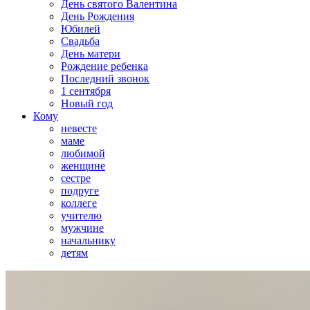
День святого Валентина
День Рождения
Юбилей
Свадьба
День матери
Рождение ребенка
Последний звонок
1 сентября
Новый год
Кому
невесте
маме
любимой
женщине
сестре
подруге
коллеге
учителю
мужчине
начальнику
детям