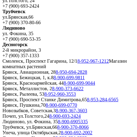
ул.Толстого, 24
+7 (900) 693-2424
Трубчевск
ул.Брянская,66
+7 (900) 370-80-66
Людиново
ул. Фокина, 35
+7 (900) 690-53-35
Десногорск
2-й микрорайон, 3
+7 (900) 357-1333
Смоленск, Проспект Гагарина, 12/1
8-952-967-1212
Магазин
комнатных растений
Брянск, Авиационная, 28
8-950-694-2828
Брянск, Бежицкая, 1, к.8
8-900-699-9811
Брянск, Красноармейская, 44
8-900-699-9044
Брянск, Металлистов, 2
8-900-373-6622
Брянск, Рылеева, 53
8-952-960-3553
Брянск, Проспект Станке Димитрова,65
8-953-284-6565
Брянск, Пушкина,70
8-900-699-0770
Новозыбков, Советская,3
8-900-367-3603
Почеп, ул.Толстого,24
8-900-693-2424
Людиново, ул. Фокина, 35
8-900-6905335
Трубчевск, ул.Брянская,66
8-900-370-8066
Унеча, улица Октябрьская,2
8-900-692-2002