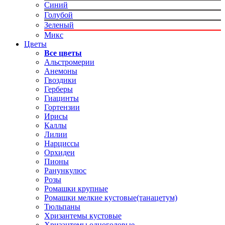
Синий
Голубой
Зеленый
Микс
Цветы
Все цветы
Альстромерии
Анемоны
Гвоздики
Герберы
Гиацинты
Гортензии
Ирисы
Каллы
Лилии
Нарциссы
Орхидеи
Пионы
Ранункулюс
Розы
Ромашки крупные
Ромашки мелкие кустовые(танацетум)
Тюльпаны
Хризантемы кустовые
Хризантемы одноголовые