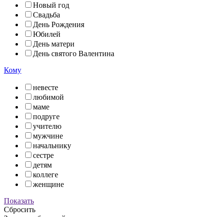
Новый год
Свадьба
День Рождения
Юбилей
День матери
День святого Валентина
Кому
невесте
любимой
маме
подруге
учителю
мужчине
начальнику
сестре
детям
коллеге
женщине
Показать
Сбросить