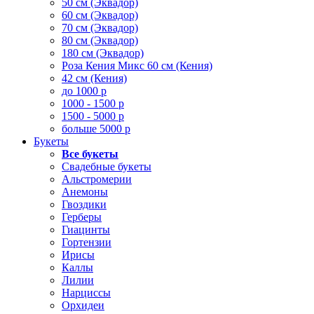
50 см (Эквадор)
60 см (Эквадор)
70 см (Эквадор)
80 см (Эквадор)
180 см (Эквадор)
Роза Кения Микс 60 см (Кения)
42 см (Кения)
до 1000 р
1000 - 1500 р
1500 - 5000 р
больше 5000 р
Букеты
Все букеты
Свадебные букеты
Альстромерии
Анемоны
Гвоздики
Герберы
Гиацинты
Гортензии
Ирисы
Каллы
Лилии
Нарциссы
Орхидеи