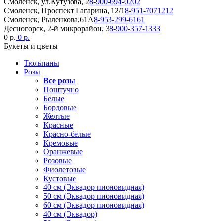
Смоленск, ул.Кутузова, 2
8-900-694-0202
Смоленск, Проспект Гагарина, 12/1
8-951-7071212
Смоленск, Рыленкова,61А
8-953-299-6161
Десногорск, 2-й микрорайон, 3
8-900-357-1333
0 р.
0 р.
Букеты и цветы
Тюльпаны
Розы
Все розы
Поштучно
Белые
Бордовые
Желтые
Красные
Красно-белые
Кремовые
Оранжевые
Розовые
Фиолетовые
Кустовые
40 см (Эквадор пионовидная)
50 см (Эквадор пионовидная)
60 см (Эквадор пионовидная)
40 см (Эквадор)