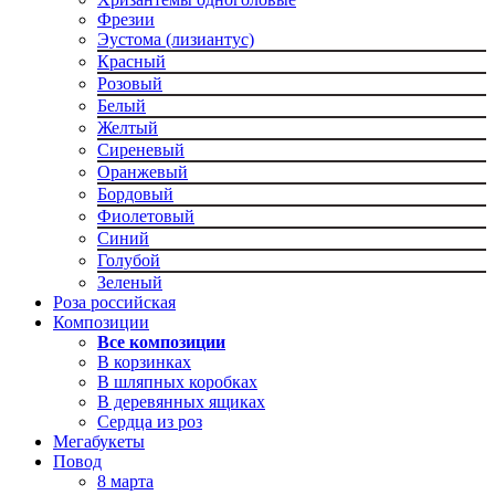
Фрезии
Эустома (лизиантус)
Красный
Розовый
Белый
Желтый
Сиреневый
Оранжевый
Бордовый
Фиолетовый
Синий
Голубой
Зеленый
Роза российская
Композиции
Все композиции
В корзинках
В шляпных коробках
В деревянных ящиках
Сердца из роз
Мегабукеты
Повод
8 марта