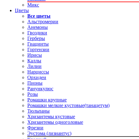
Микс
Цветы
Все цветы
Альстромерии
Анемоны
Гвоздики
Герберы
Гиацинты
Гортензии
Ирисы
Каллы
Лилии
Нарциссы
Орхидеи
Пионы
Ранункулюс
Розы
Ромашки крупные
Ромашки мелкие кустовые(танацетум)
Тюльпаны
Хризантемы кустовые
Хризантемы одноголовые
Фрезии
Эустома (лизиантус)