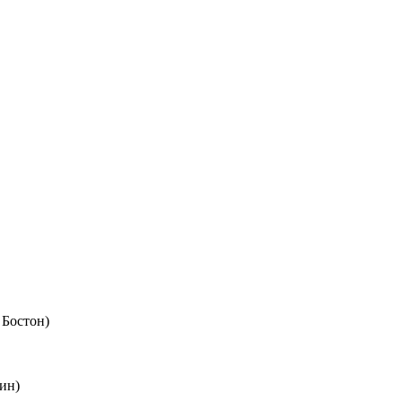
 Бостон)
ин)