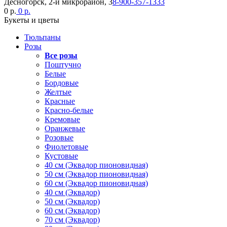
Десногорск, 2-й микрорайон, 3
8-900-357-1333
0 р.
0 р.
Букеты и цветы
Тюльпаны
Розы
Все розы
Поштучно
Белые
Бордовые
Желтые
Красные
Красно-белые
Кремовые
Оранжевые
Розовые
Фиолетовые
Кустовые
40 см (Эквадор пионовидная)
50 см (Эквадор пионовидная)
60 см (Эквадор пионовидная)
40 см (Эквадор)
50 см (Эквадор)
60 см (Эквадор)
70 см (Эквадор)