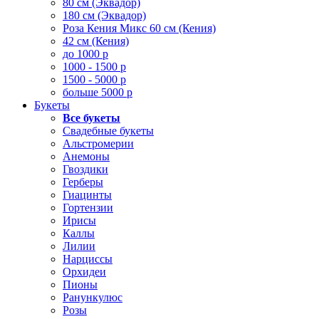
80 см (Эквадор)
180 см (Эквадор)
Роза Кения Микс 60 см (Кения)
42 см (Кения)
до 1000 р
1000 - 1500 р
1500 - 5000 р
больше 5000 р
Букеты
Все букеты
Свадебные букеты
Альстромерии
Анемоны
Гвоздики
Герберы
Гиацинты
Гортензии
Ирисы
Каллы
Лилии
Нарциссы
Орхидеи
Пионы
Ранункулюс
Розы