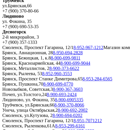
Трубчевск
ул.Брянская,66
+7 (900) 370-80-66
Людиново
ул. Фокина, 35
+7 (900) 690-53-35
Десногорск
2-й микрорайон, 3
+7 (900) 357-1333
Смоленск, Проспект Гагарина, 12/1
8-952-967-1212
Магазин ком
Брянск, Авиационная, 28
8-950-694-2828
Брянск, Бежицкая, 1, к.8
8-900-699-9811
Брянск, Красноармейская, 44
8-900-699-9044
Брянск, Металлистов, 2
8-900-373-6622
Брянск, Рылеева, 53
8-952-960-3553
Брянск, Проспект Станке Димитрова,65
8-953-284-6565
Брянск, Пушкина,70
8-900-699-0770
Новозыбков, Советская,3
8-900-367-3603
Почеп, ул.Толстого,24
8-900-693-2424
Людиново, ул. Фокина, 35
8-900-6905335
Трубчевск, ул.Брянская,66
8-900-370-8066
Унеча, улица Октябрьская,2
8-900-692-2002
Смоленск, ул.Кутузова, 2
8-900-694-0202
Смоленск, Проспект Гагарина, 12/1
8-951-7071212
Смоленск, Рыленкова,61А
8-953-299-6161