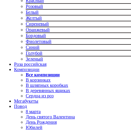
Красный
Розовый
Белый
Желтый
Сиреневый
Оранжевый
Бордовый
Фиолетовый
Синий
Голубой
Зеленый
Роза российская
Композиции
Все композиции
В корзинках
В шляпных коробках
В деревянных ящиках
Сердца из роз
Мегабукеты
Повод
8 марта
День святого Валентина
День Рождения
Юбилей