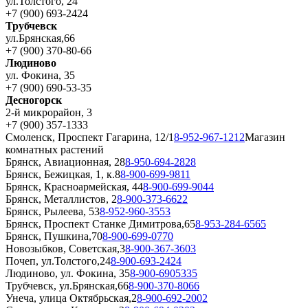
ул.Толстого, 24
+7 (900) 693-2424
Трубчевск
ул.Брянская,66
+7 (900) 370-80-66
Людиново
ул. Фокина, 35
+7 (900) 690-53-35
Десногорск
2-й микрорайон, 3
+7 (900) 357-1333
Смоленск, Проспект Гагарина, 12/1
8-952-967-1212
Магазин
комнатных растений
Брянск, Авиационная, 28
8-950-694-2828
Брянск, Бежицкая, 1, к.8
8-900-699-9811
Брянск, Красноармейская, 44
8-900-699-9044
Брянск, Металлистов, 2
8-900-373-6622
Брянск, Рылеева, 53
8-952-960-3553
Брянск, Проспект Станке Димитрова,65
8-953-284-6565
Брянск, Пушкина,70
8-900-699-0770
Новозыбков, Советская,3
8-900-367-3603
Почеп, ул.Толстого,24
8-900-693-2424
Людиново, ул. Фокина, 35
8-900-6905335
Трубчевск, ул.Брянская,66
8-900-370-8066
Унеча, улица Октябрьская,2
8-900-692-2002