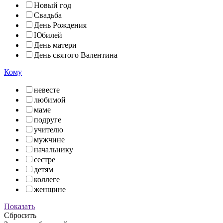
Новый год
Свадьба
День Рождения
Юбилей
День матери
День святого Валентина
Кому
невесте
любимой
маме
подруге
учителю
мужчине
начальнику
сестре
детям
коллеге
женщине
Показать
Сбросить