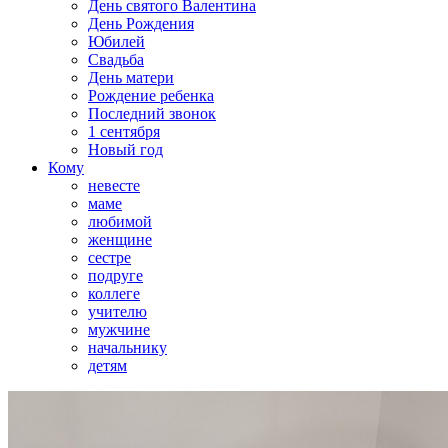
День святого Валентина
День Рождения
Юбилей
Свадьба
День матери
Рождение ребенка
Последний звонок
1 сентября
Новый год
Кому
невесте
маме
любимой
женщине
сестре
подруге
коллеге
учителю
мужчине
начальнику
детям