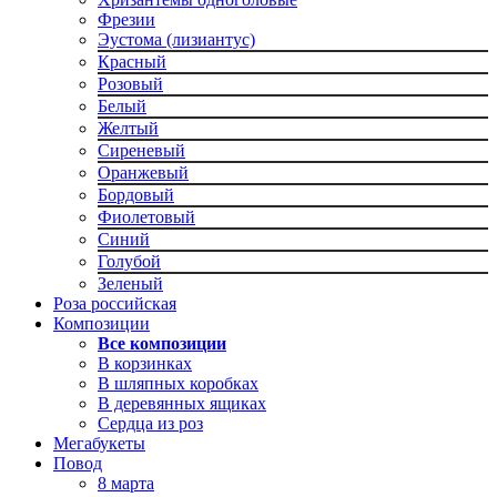
Фрезии
Эустома (лизиантус)
Красный
Розовый
Белый
Желтый
Сиреневый
Оранжевый
Бордовый
Фиолетовый
Синий
Голубой
Зеленый
Роза российская
Композиции
Все композиции
В корзинках
В шляпных коробках
В деревянных ящиках
Сердца из роз
Мегабукеты
Повод
8 марта