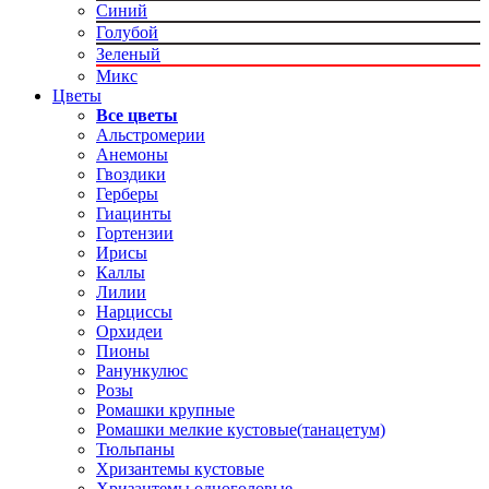
Синий
Голубой
Зеленый
Микс
Цветы
Все цветы
Альстромерии
Анемоны
Гвоздики
Герберы
Гиацинты
Гортензии
Ирисы
Каллы
Лилии
Нарциссы
Орхидеи
Пионы
Ранункулюс
Розы
Ромашки крупные
Ромашки мелкие кустовые(танацетум)
Тюльпаны
Хризантемы кустовые
Хризантемы одноголовые