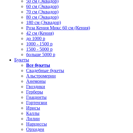
50 см (Эквадор)
60 см (Эквадор)
70 см (Эквадор)
80 см (Эквадор)
180 см (Эквадор)
Роза Кения Микс 60 см (Кения)
42 см (Кения)
до 1000 р
1000 - 1500 р
1500 - 5000 р
больше 5000 р
Букеты
Все букеты
Свадебные букеты
Альстромерии
Анемоны
Гвоздики
Герберы
Гиацинты
Гортензии
Ирисы
Каллы
Лилии
Нарциссы
Орхидеи