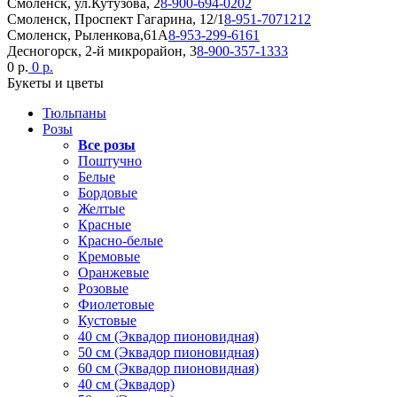
Смоленск, ул.Кутузова, 2
8-900-694-0202
Смоленск, Проспект Гагарина, 12/1
8-951-7071212
Смоленск, Рыленкова,61А
8-953-299-6161
Десногорск, 2-й микрорайон, 3
8-900-357-1333
0 р.
0 р.
Букеты и цветы
Тюльпаны
Розы
Все розы
Поштучно
Белые
Бордовые
Желтые
Красные
Красно-белые
Кремовые
Оранжевые
Розовые
Фиолетовые
Кустовые
40 см (Эквадор пионовидная)
50 см (Эквадор пионовидная)
60 см (Эквадор пионовидная)
40 см (Эквадор)