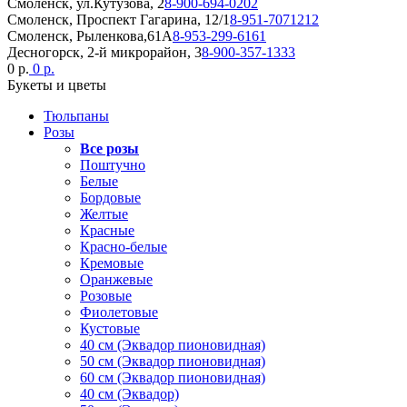
Смоленск, ул.Кутузова, 2
8-900-694-0202
Смоленск, Проспект Гагарина, 12/1
8-951-7071212
Смоленск, Рыленкова,61А
8-953-299-6161
Десногорск, 2-й микрорайон, 3
8-900-357-1333
0 р.
0 р.
Букеты и цветы
Тюльпаны
Розы
Все розы
Поштучно
Белые
Бордовые
Желтые
Красные
Красно-белые
Кремовые
Оранжевые
Розовые
Фиолетовые
Кустовые
40 см (Эквадор пионовидная)
50 см (Эквадор пионовидная)
60 см (Эквадор пионовидная)
40 см (Эквадор)