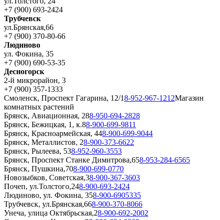
ул.Толстого, 24
+7 (900) 693-2424
Трубчевск
ул.Брянская,66
+7 (900) 370-80-66
Людиново
ул. Фокина, 35
+7 (900) 690-53-35
Десногорск
2-й микрорайон, 3
+7 (900) 357-1333
Смоленск, Проспект Гагарина, 12/1
8-952-967-1212
Магазин
комнатных растений
Брянск, Авиационная, 28
8-950-694-2828
Брянск, Бежицкая, 1, к.8
8-900-699-9811
Брянск, Красноармейская, 44
8-900-699-9044
Брянск, Металлистов, 2
8-900-373-6622
Брянск, Рылеева, 53
8-952-960-3553
Брянск, Проспект Станке Димитрова,65
8-953-284-6565
Брянск, Пушкина,70
8-900-699-0770
Новозыбков, Советская,3
8-900-367-3603
Почеп, ул.Толстого,24
8-900-693-2424
Людиново, ул. Фокина, 35
8-900-6905335
Трубчевск, ул.Брянская,66
8-900-370-8066
Унеча, улица Октябрьская,2
8-900-692-2002