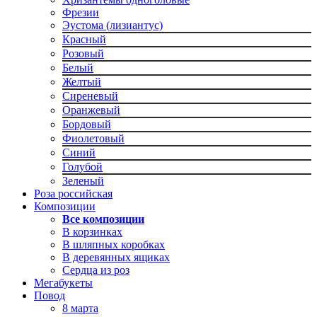
Фрезии
Эустома (лизиантус)
Красный
Розовый
Белый
Желтый
Сиреневый
Оранжевый
Бордовый
Фиолетовый
Синий
Голубой
Зеленый
Роза российская
Композиции
Все композиции
В корзинках
В шляпных коробках
В деревянных ящиках
Сердца из роз
Мегабукеты
Повод
8 марта