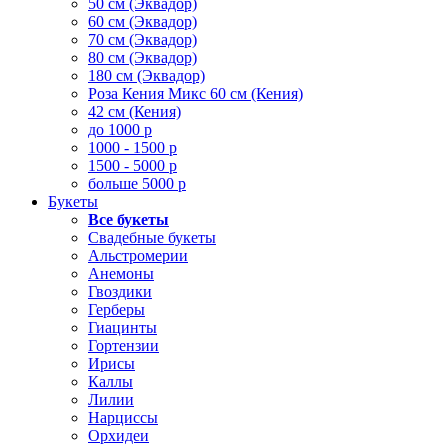
50 см (Эквадор)
60 см (Эквадор)
70 см (Эквадор)
80 см (Эквадор)
180 см (Эквадор)
Роза Кения Микс 60 см (Кения)
42 см (Кения)
до 1000 р
1000 - 1500 р
1500 - 5000 р
больше 5000 р
Букеты
Все букеты
Свадебные букеты
Альстромерии
Анемоны
Гвоздики
Герберы
Гиацинты
Гортензии
Ирисы
Каллы
Лилии
Нарциссы
Орхидеи