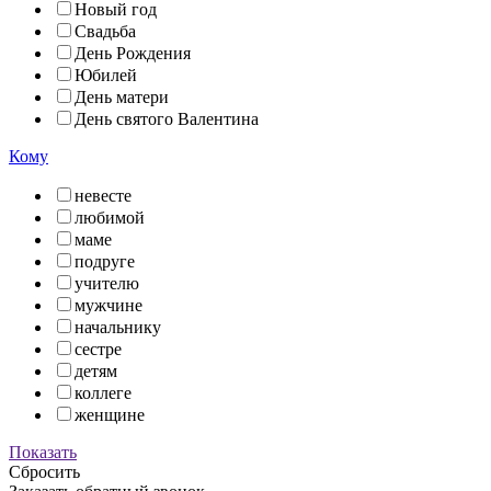
Новый год
Свадьба
День Рождения
Юбилей
День матери
День святого Валентина
Кому
невесте
любимой
маме
подруге
учителю
мужчине
начальнику
сестре
детям
коллеге
женщине
Показать
Сбросить