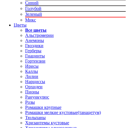
Синий
Голубой
Зеленый
Микс
Цветы
Все цветы
Альстромерии
Анемоны
Гвоздики
Герберы
Гиацинты
Гортензии
Ирисы
Каллы
Лилии
Нарциссы
Орхидеи
Пионы
Ранункулюс
Розы
Ромашки крупные
Ромашки мелкие кустовые(танацетум)
Тюльпаны
Хризантемы кустовые
Хризантемы одноголовые